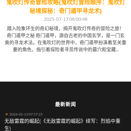
鬼吹灯传奇冒险攻略(鬼吹灯冒险顺序：鬼吹灯
秘境探秘：奇门遁甲寻龙术)
2025-07-17 08:00:48
踏入险象环生的奇幻秘境，揭开鬼吹灯传奇的冒险之旅！
奇门遁甲之秘 奇门遁甲，源自古老的中国玄学，是一门玄
奥的寻龙术法。在鬼吹灯的世界中，奇门遁甲扮演着至关重
要的角色，指引着探险者寻觅传说中的墓穴和宝藏...
最新新闻
2026-02-13 07:57:25
无敌雷霆的崛起(《无敌雷霆的崛起》续写：烈焰中重
生)