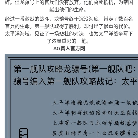
碎。但龙骧号上的官兵们没有放弃，他们誓死抵抗，为帝国
献出他们的生命。
经过一番激烈的战斗，龙骧号终于沉没海底，带走了数百名
官兵的生命。第一舰队取得了胜利，却付出了惨重的代价。
太平洋海域，见证了一场悲壮的对决，也为太平洋战争写下
了浓墨重彩的一笔。
AG真人官方网