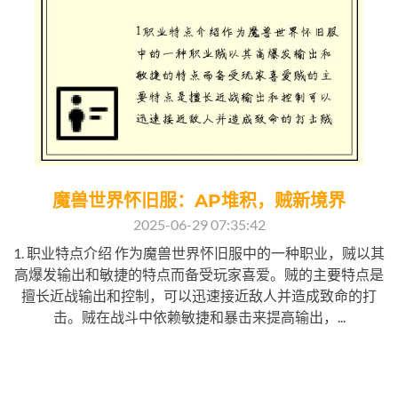
魔兽世界怀旧服：AP堆积，贼新境界
2025-06-29 07:35:42
1. 职业特点介绍 作为魔兽世界怀旧服中的一种职业，贼以其
高爆发输出和敏捷的特点而备受玩家喜爱。贼的主要特点是
擅长近战输出和控制，可以迅速接近敌人并造成致命的打
击。贼在战斗中依赖敏捷和暴击来提高输出，...