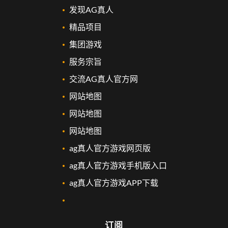
发现AG真人
精品项目
集团游戏
服务宗旨
交流AG真人官方网
网站地图
网站地图
网站地图
ag真人官方游戏网页版
ag真人官方游戏手机版入口
ag真人官方游戏APP下载
订阅