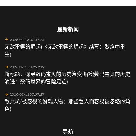
最新新闻
2026-02-13 07:57:25
无敌雷霆的崛起(《无敌雷霆的崛起》续写：烈焰中重
生)
2026-02-12 07:57:19
新标题：探寻数码宝贝的历史演变(解密数码宝贝的历史
演进：数码世界的冒险足迹)
2026-02-11 07:57:27
散兵坑(被忽视的游戏人物：那些迷人而容易被忽略的角
色)
导航